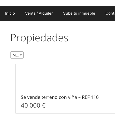
Inicio
Venta / Alquiler
Sube tu inmueble
Cont
Propiedades
Más reciente
2
Se vende terreno con viña – REF 110
40 000 €