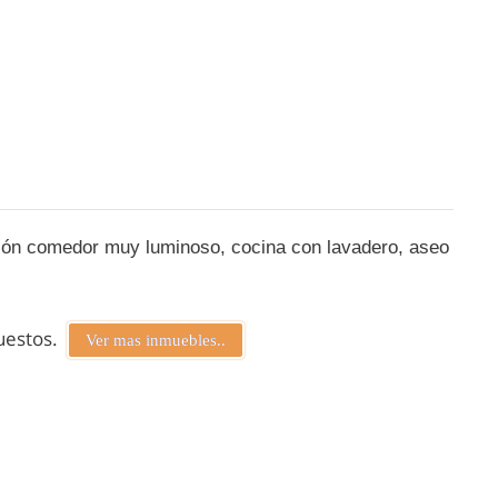
salón comedor muy luminoso, cocina con lavadero, aseo
puestos.
Ver mas inmuebles..