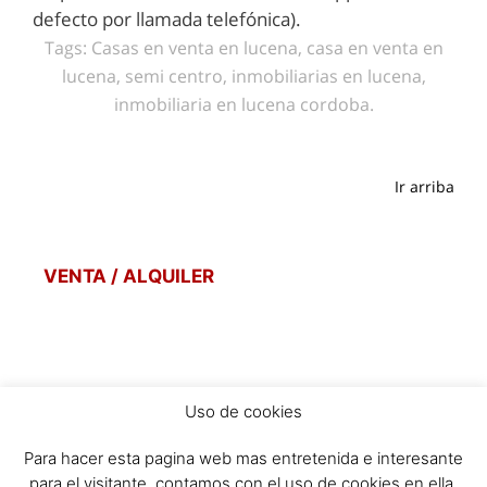
defecto por llamada telefónica).
Tags: Casas en venta en lucena, casa en venta en
lucena, semi centro, inmobiliarias en lucena,
inmobiliaria en lucena cordoba.
Ir arriba
VENTA / ALQUILER
Uso de cookies
POLITICA DE PRIVACIDAD
Para hacer esta pagina web mas entretenida e interesante
POLITICA DE COOKIES
para el visitante, contamos con el uso de cookies en ella,