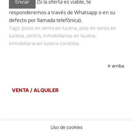
(Si la oferta es viable, te
responderemos a través de Whatsapp o en su
defecto por llamada telefónica).
Tags: pisos en venta en lucena, piso en venta en
lucena, centro, inmobiliarias en lucena,
inmobiliaria en lucena cordoba.
Ir arriba
VENTA / ALQUILER
Uso de cookies
POLITICA DE PRIVACIDAD