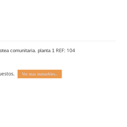
REF: 104
zotea comunitaria. planta 1
puestos.
Ver mas inmuebles..