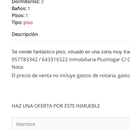
Dormitorios:
3
Baños:
1
Pisos:
1
Tipo:
piso
Descripción
Se vende fantástico piso, situado en una zona muy tran
957783342 / 643316522 Inmobiliaria PlusHogar C/ Ca
Nota:
El precio de venta no incluye gastos de notaria, gast
HAZ UNA OFERTA POR ESTE INMUEBLE