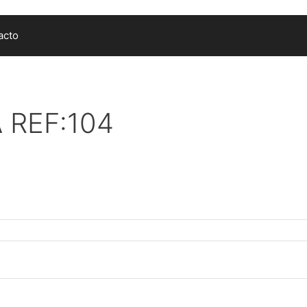
acto
 REF:104