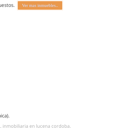
puestos.
Ver mas inmuebles..
ica).
a, inmobiliaria en lucena cordoba.