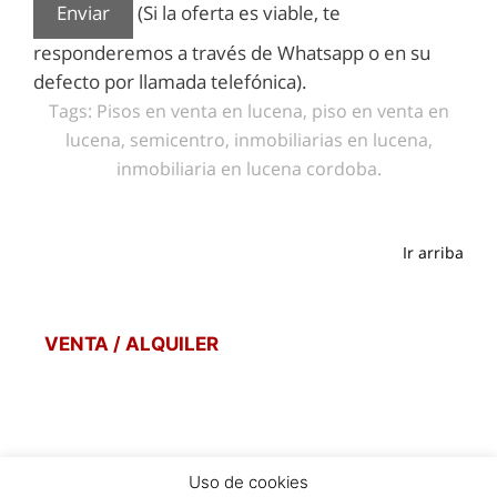
(Si la oferta es viable, te
responderemos a través de Whatsapp o en su
defecto por llamada telefónica).
Tags: Pisos en venta en lucena, piso en venta en
lucena, semicentro, inmobiliarias en lucena,
inmobiliaria en lucena cordoba.
Ir arriba
VENTA / ALQUILER
Uso de cookies
POLITICA DE PRIVACIDAD