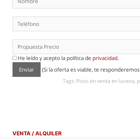
He leído y acepto la política de
privacidad
.
(Si la oferta es viable, te responderemo
Tags: Pisos en venta en lucena, p
VENTA / ALQUILER